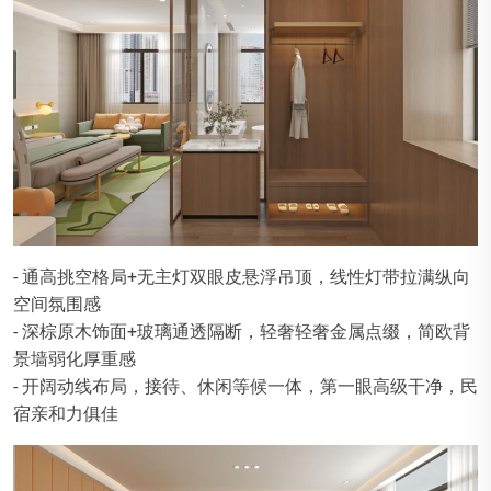
- 通高挑空格局+无主灯双眼皮悬浮吊顶，线性灯带拉满纵向
空间氛围感
- 深棕原木饰面+玻璃通透隔断，轻奢轻奢金属点缀，简欧背
景墙弱化厚重感
- 开阔动线布局，接待、休闲等候一体，第一眼高级干净，民
宿亲和力俱佳