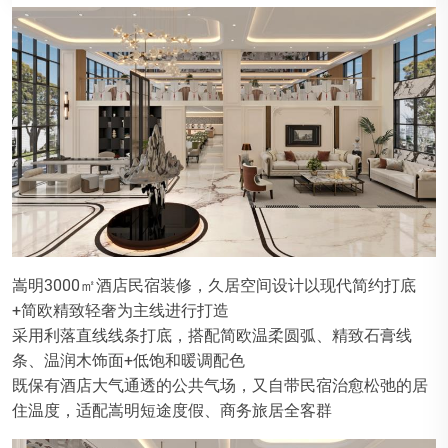
嵩明3000㎡酒店民宿装修，久居空间设计以现代简约打底
+简欧精致轻奢为主线进行打造
采用利落直线线条打底，搭配简欧温柔圆弧、精致石膏线
条、温润木饰面+低饱和暖调配色
既保有酒店大气通透的公共气场，又自带民宿治愈松弛的居
住温度，适配嵩明短途度假、商务旅居全客群