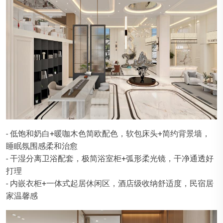
- 低饱和奶白+暖咖木色简欧配色，软包床头+简约背景墙，
睡眠氛围感柔和治愈
- 干湿分离卫浴配套，极简浴室柜+弧形柔光镜，干净通透好
打理
- 内嵌衣柜+一体式起居休闲区，酒店级收纳舒适度，民宿居
家温馨感