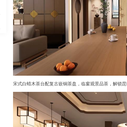
宋式白蜡木茶台配复古嵌铜茶盘，临窗观景品茶，解锁昆