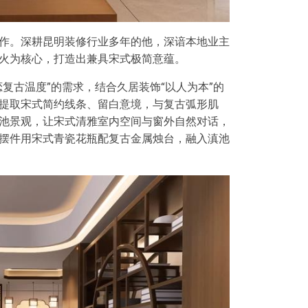
作。深耕昆明装修行业多年的他，深谙本地业主
火为核心，打造出兼具宋式极简意蕴。
复古温度”的需求，结合久居装饰“以人为本”的
提取宋式简约线条、留白意境，与复古弧形肌
池景观，让宋式清雅室内空间与窗外自然对话，
摆件用宋式青瓷花瓶配复古金属烛台，融入滇池