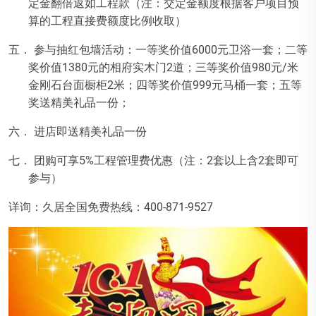
定金翻倍返如工程款（注：交定金额度根据客户项目预
算的工程直接费额度比例收取）
五． 参与抽红包墙活动：一等奖价值
6000
元卫浴一套；二等
奖价值
1380
元的相府实木门
2
道；三等奖价值
980
元
/
米
金刚石台面橱柜
2
米；四等奖价值
999
元马桶一套；五等
奖送精美礼品一份；
六． 进店即送精美礼品一份
七． 团购可享
5%
工程管理费优惠（注：
2
套以上含
2
套即可
参与）
详询：久居全国免费热线：
400-871-9527