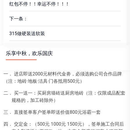
红包不停！！幸运不停！！！
下一条：
315做硬装送软装
乐享中秋，欢乐国庆
一． 进店即送
2000
元材料代金劵，必须选购公司合作品牌
（注：地砖·地板·洁具·门各抵用
500
元）
二． 买一送一：买厨房墙砖送厨房地砖（注：仅限成品配套
规格的，加工砖除外）
三． 直接签单客户签单即送价值
800
元浴霸一套
四． 交定金：（
500
元
1000
元
1500
元），签单施工合同后